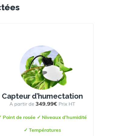
ctées
Capteur d’humectation
349.99€
A partir de
Prix HT
✓
Point de rosée
✓ N
iveaux d’humidité
✓
Températures