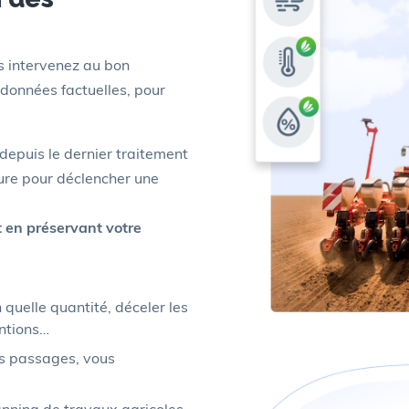
us intervenez
au bon
données factuelles,
pour
epuis le dernier traitement
ture pour déclencher une
ut en préservant
votre
n quelle
quantité, déceler les
entions…
s passages, vous