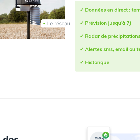
✓ Données en direct : te
•
Le réseau
✓ Prévision jusqu’à 7j
✓ Radar de précipitations
✓ Alertes sms, email ou 
✓ Historique
n des