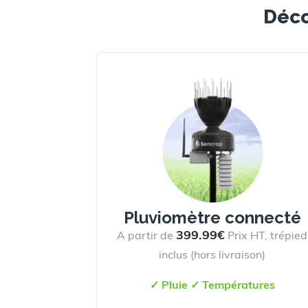
Déco
Pluviomètre connecté
399.99€
A partir de
Prix HT, trépied
inclus (hors livraison)
✓
Pluie
✓
Températures